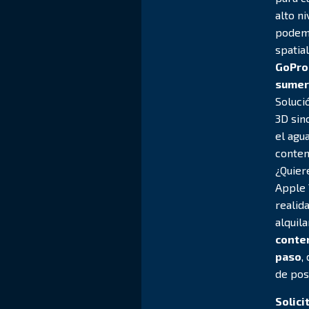
alto n
podemo
spatial
GoPro 
sumer
Soluci
3D sin
el agu
conten
¿Quier
Apple 
realid
alquil
conten
paso
,
de pos
Solici