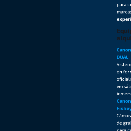
para c
marcas
experi
Equi
alqu
Canon
DUAL
Sistem
en for
oficia
versát
inmers
Canon 
Fishe
Cámara
de gra
para c