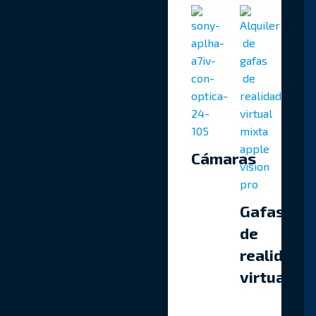
Cámaras
Gafas
de
realidad
virtual