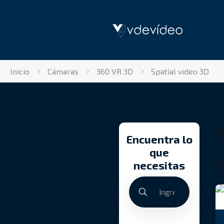
Inicio
Cámaras
360 VR 3D
Spatial video 3D
Encuentra lo
que
necesitas