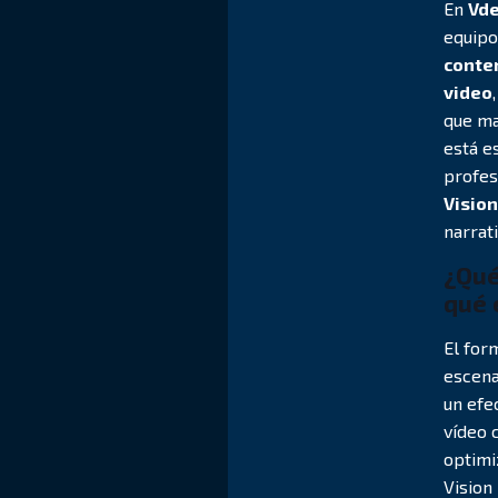
En
Vd
equipo
conten
video
que ma
está e
profes
Vision
narrati
¿Qué
qué 
El for
escen
un efe
vídeo 
optimi
Vision