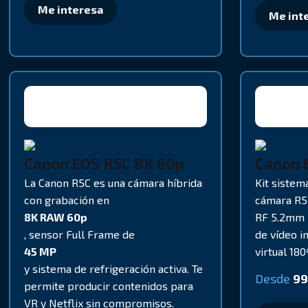
Me interesa
Me int
Canon EOS R5C 8K 60p
Canon 
La Canon R5C es una cámara híbrida
Kit siste
con grabación en
cámara R5 
8K RAW 60p
RF 5.2mm 
, sensor Full Frame de
de vídeo i
45 MP
virtual 18
y sistema de refrigeración activa. Te
Desde
99
permite producir contenidos para
VR y Netflix sin compromisos.