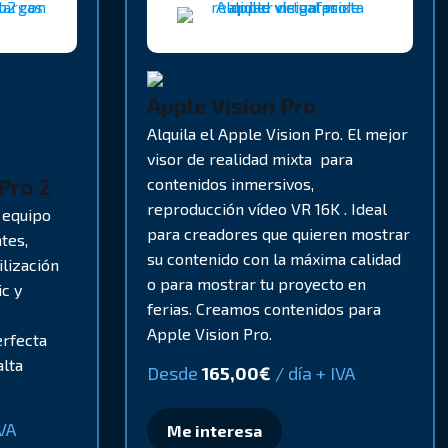
Apple Vision Pro
Alquila el Apple Vision Pro. El mejor
visor de realidad mixta para
Pro 2
contenidos inmersivos,
reproducción vídeo VR 16K . Ideal
equipo
para creadores que quieren mostrar
tes,
su contenido con la máxima calidad
ilización
o para mostrar tu proyecto en
c y
ferias. Creamos contenidos para
Apple Vision Pro.
erfecta
alta
Desde
165,00
€
/ día + IVA
IVA
Me interesa