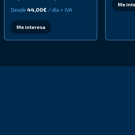
Me int
Desde
44,00
€
/ día + IVA
Me interesa