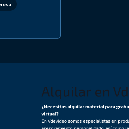
eresa
Alquilar en V
¿Necesitas alquilar material para graba
virtual?
En Vdevídeo somos especialistas en produ
asesoramiento personalizado, así como la