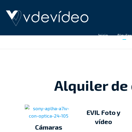
Inicio
Alquiler
Inicio
Alquiler
Descuentos p
Alquiler de
Especializad
alquileres de
en producció
larga duració
vídeo 360 3D
EVIL Foto y
vídeo
Cámaras