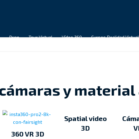
Dron
Tour Virtual
Vídeo 360
Cursos Realidad Virtual
or
 cámaras y material
os
n de
n
Spatial video
Cáma
3D
V
360 VR 3D