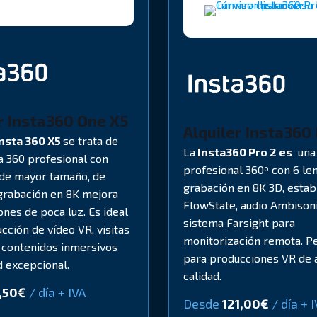
r Insta360 One X5
Alquiler Insta360 
nsta 360 X5
se trata de
La
Insta360 Pro 2 es
una 
 360 profesional con
profesional 360º con 6 len
de mayor tamaño, de
grabación en 8K 3D, estab
u grabación en 8K mejora
FlowState, audio Ambisoni
ones de poca luz. Es ideal
sistema Farsight para
cción de vídeo VR, visitas
monitorización remota. P
y contenidos inmersivos
para producciones VR de 
d excepcional.
calidad.
,50
€
/ día + IVA
Desde
121,00
€
/ día + 