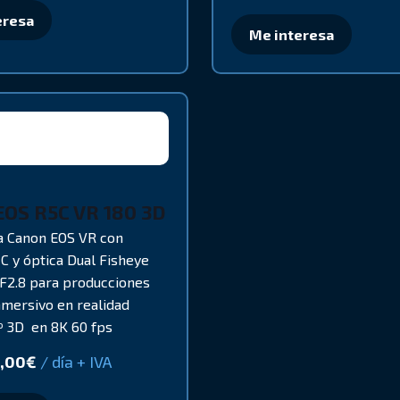
eresa
Me interesa
EOS R5C VR 180 3D
ma Canon EOS VR con
C y óptica Dual Fisheye
F2.8 para producciones
nmersivo en realidad
0º 3D en 8K 60 fps
,00
€
/ día + IVA