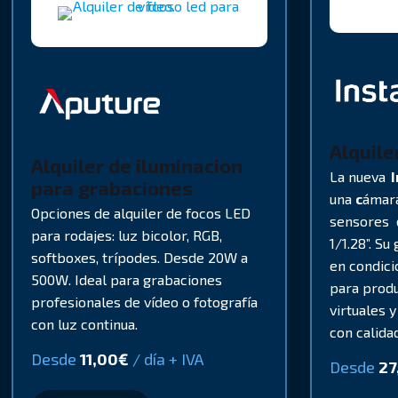
Alquile
Alquiler de iluminacion
La nueva
I
para grabaciones
una
c
ámara
Opciones de alquiler de focos LED
sensores 
para rodajes: luz bicolor, RGB,
1/1.28”. S
softboxes, trípodes. Desde 20W a
en condici
500W. Ideal para grabaciones
para produ
profesionales de vídeo o fotografía
virtuales 
con luz continua.
con calida
Desde
11,00
€
/ día + IVA
Desde
27