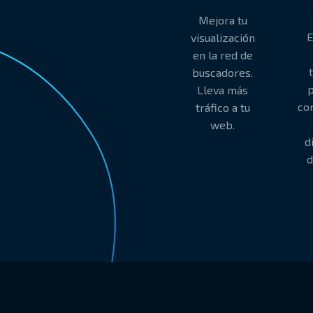
Mejora tu
E
visualización
en la red de
buscadores.
Lleva más
co
tráfico a tu
web.
d
d