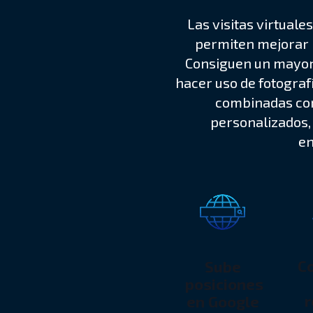
Las visitas virtual
permiten mejorar l
Consiguen un mayor 
hacer uso de fotograf
combinadas con
personalizados,
en
C
Sube
posiciones
r
en Google