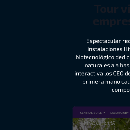
Tour v
empres
Espectacular rec
instalaciones Hi
biotecnológico dedic
naturales a a bas
interactiva los CEO 
primera mano cada
compon