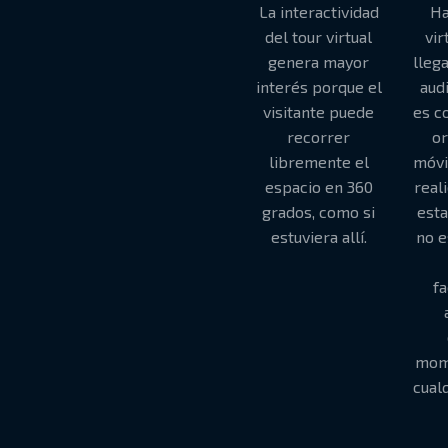
La interactividad
Ha
del tour virtual
vir
genera mayor
lleg
interés porque el
aud
visitante puede
es c
recorrer
or
libremente el
móvi
espacio en 360
reali
grados, como si
esta
estuviera allí.
no e
fa
mom
cual