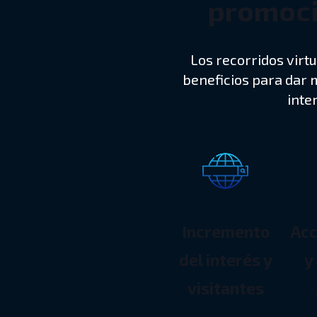
promoci
Los recorridos vir
beneficios para dar 
inter
Incremento
Acc
del interés y
y
visitantes