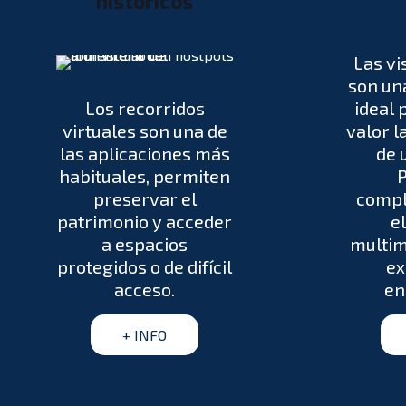
históricos
Las vi
son un
Los recorridos
ideal 
virtuales son una de
valor l
las aplicaciones más
de 
habituales, permiten
preservar el
compl
patrimonio y acceder
e
a espacios
multim
protegidos o de difícil
ex
acceso.
en
+ INFO