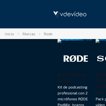
Inicio
Marcas
Rode
Kit Podcast
Kit 
Audio
COM
Aud
Kit de podcasting
Luz
profesional con 2
micrófonos RØDE
Pack 
PodMic, brazos
vídeo