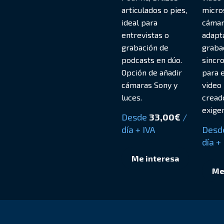
articulados o pies,
micro
ideal para
cámar
entrevistas o
adapt
grabación de
graba
podcasts en dúo.
sincro
Opción de añadir
para e
cámaras Sony y
video
luces.
cread
exige
Desde
33,00
€
/
día + IVA
Desd
día +
Me interesa
Me