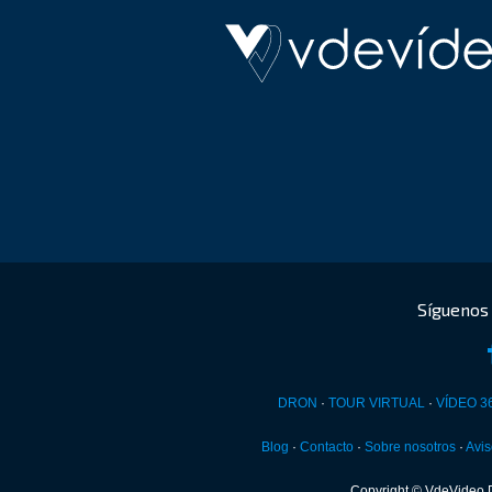
DRON
·
TOUR VIRTUAL
·
VÍDEO 3
Blog
·
Contacto
·
Sobre nosotros
·
Avis
Copyright © VdeVideo 