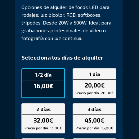
Opciones de alquiler de focos LED para
rodajes: luz bicolor, RGB, softboxes,
trípodes. Desde 20W a 500W. Ideal para
grabaciones profesionales de vídeo o
fotografía con luz continua.
Selecciona los días de alquiler
1 día
1/2 día
20,00
€
16,00
€
Precio por día: 20,00€
2 días
3 días
32,00
€
45,00
€
Precio por día: 16,00€
Precio por día: 15,00€