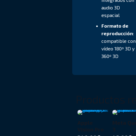
audio 3D
espacial
Formato de
reproducción
:
compatible con
vídeo 180º 3D y
360º 3D
Productos r
Apple
Meta Qu
Vision Pro
3