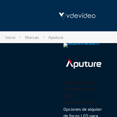
Inicio
Marcas
Aputure
Alquiler de
iluminacion
para
grabaciones
Opciones de alquiler
de focos LED para