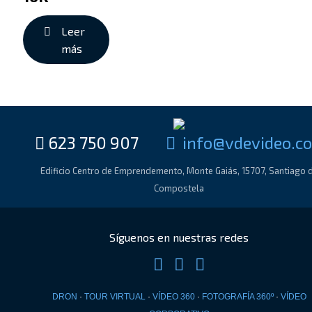
Leer
más
623 750 907
moc.oedivedv@of
Edificio Centro de Emprendemento, Monte Gaiás, 15707, Santiago 
Compostela
DRON
·
TOUR VIRTUAL
·
VÍDEO 360
·
FOTOGRAFÍA 360º
·
VÍDEO