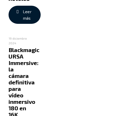
Leer
más
19 diciembre
2024
Blackmagic
URSA
Immersive:
la
cámara
definitiva
para
vídeo
inmersivo
180 en
16K