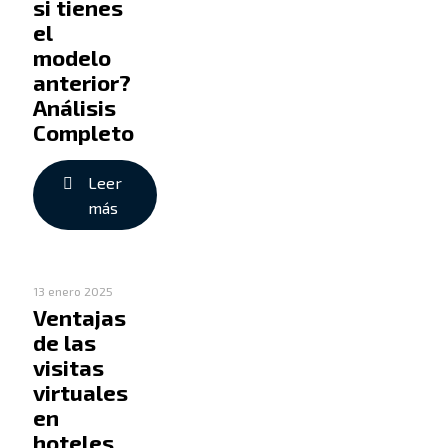
si tienes
el
modelo
anterior?
Análisis
Completo
Leer
más
13 enero 2025
Ventajas
de las
visitas
virtuales
en
hoteles