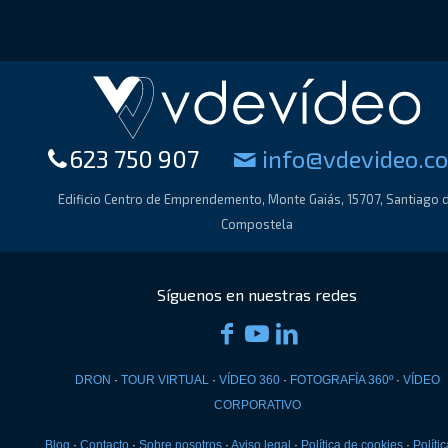
623 750 907
moc.oedivedv@of
Edificio Centro de Emprendemento, Monte Gaiás, 15707, Santiago 
Compostela
DRON
·
TOUR VIRTUAL
·
VÍDEO 360
·
FOTOGRAFÍA 360º
·
VÍDEO
CORPORATIVO
Blog
·
Contacto
·
Sobre nosotros
·
Aviso legal
·
Política de cookies
·
Políti