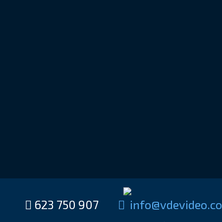
623 750 907
moc.oedivedv@of