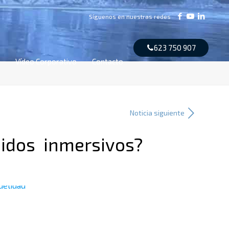
623 750 907
Vídeo Corporativo
Contacto
enidos inmersivos?