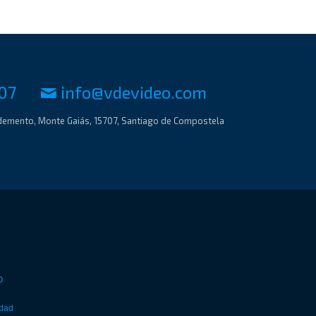
07
moc.oedivedv@ofni
demento, Monte Gaiás, 15707, Santiago de Compostela
O
idad