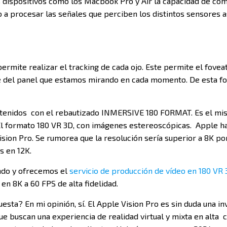
s dispositivos como los Macbook Pro y Air la capacidad de c
o a procesar las señales que perciben los distintos sensores 
ermite realizar el tracking de cada ojo. Este permite el fovea
te del panel que estamos mirando en cada momento. De esta 
tenidos con el rebautizado INMERSIVE 180 FORMAT. Es el m
l formato 180 VR 3D, con imágenes estereoscópicas. Apple h
ision Pro. Se rumorea que la resolución sería superior a 8K p
s en 12K.
ndo y ofrecemos el
servicio de producción de vídeo en 180 VR
n 8K a 60 FPS de alta fidelidad.
esta? En mi opinión, sí. El Apple Vision Pro es sin duda una inv
e buscan una experiencia de realidad virtual y mixta en alta c