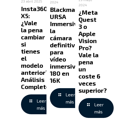
23 abril 2025
2024
2024
Insta360
Blackmagic
¿Meta
X5:
URSA
Quest
¿Vale
Immersive:
3 o
la pena
la
Apple
cambiar
cámara
Vision
si
definitiva
Pro?
tienes
para
Vale la
el
vídeo
pena
modelo
inmersivo
un
anterior?
180 en
coste 6
Análisis
16K
veces
Completo
superior?
Leer
Leer
más
Leer
más
más