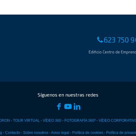
623 750 9
Edificio Centro de Empren
DRON
·
TOUR VIRTUAL
·
VÍDEO 360
·
FOTOGRAFÍA 360º
·
VÍDEO CORPORATIV
og
·
Contacto
·
Sobre nosotros
·
Aviso legal
·
Política de cookies
·
Política de privac